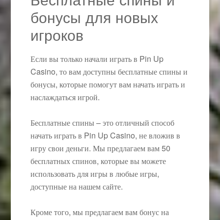
Бесплатные спины и
бонусы для новых
игроков
Если вы только начали играть в Pin Up
Casino, то вам доступны бесплатные спины и
бонусы, которые помогут вам начать играть и
наслаждаться игрой.
Бесплатные спины – это отличный способ
начать играть в Pin Up Casino, не вложив в
игру свои деньги. Мы предлагаем вам 50
бесплатных спинов, которые вы можете
использовать для игры в любые игры,
доступные на нашем сайте.
Кроме того, мы предлагаем вам бонус на