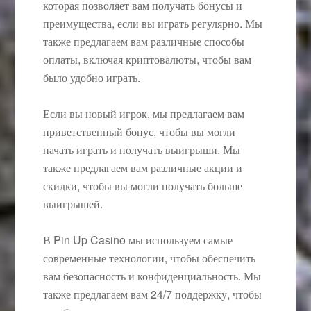
которая позволяет вам получать бонусы и
преимущества, если вы играть регулярно. Мы
также предлагаем вам различные способы
оплаты, включая криптовалюты, чтобы вам
было удобно играть.
Если вы новый игрок, мы предлагаем вам
приветственный бонус, чтобы вы могли
начать играть и получать выигрыши. Мы
также предлагаем вам различные акции и
скидки, чтобы вы могли получать больше
выигрышей.
В Pin Up Casino мы используем самые
современные технологии, чтобы обеспечить
вам безопасность и конфиденциальность. Мы
также предлагаем вам 24/7 поддержку, чтобы