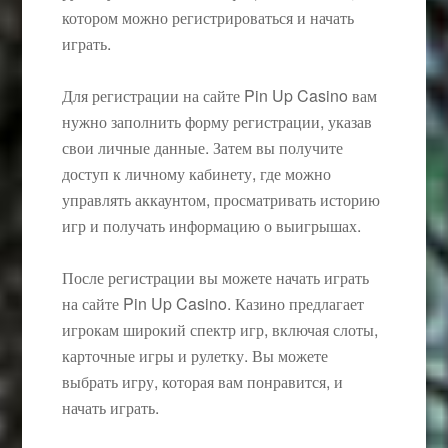
котором можно регистрироваться и начать
играть.
Для регистрации на сайте Pin Up Casino вам
нужно заполнить форму регистрации, указав
свои личные данные. Затем вы получите
доступ к личному кабинету, где можно
управлять аккаунтом, просматривать историю
игр и получать информацию о выигрышах.
После регистрации вы можете начать играть
на сайте Pin Up Casino. Казино предлагает
игрокам широкий спектр игр, включая слоты,
карточные игры и рулетку. Вы можете
выбрать игру, которая вам понравится, и
начать играть.